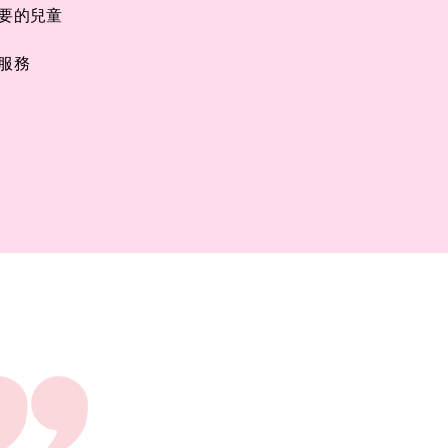
要的兒童
服務