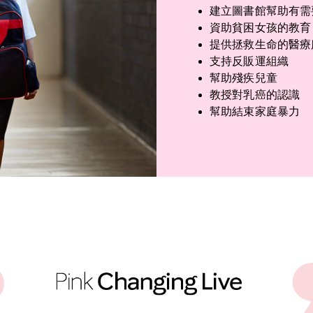
建立圖書館幫助有需
資助貧困女孩的教育
提供拯救生命的醫療
支持反販運組織
幫助殘疾兒童
教授對乳癌的認識
幫助結束家庭暴力