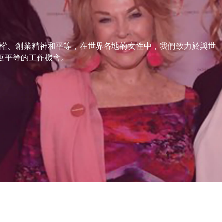
女性賦權、創業精神和平等，在世界各地的女性中，我們致力於與世
更平等的工作機會。