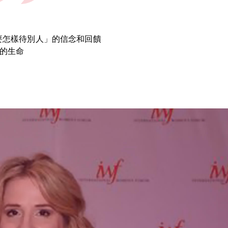
也要怎樣待別人」的信念和回饋
童的生命