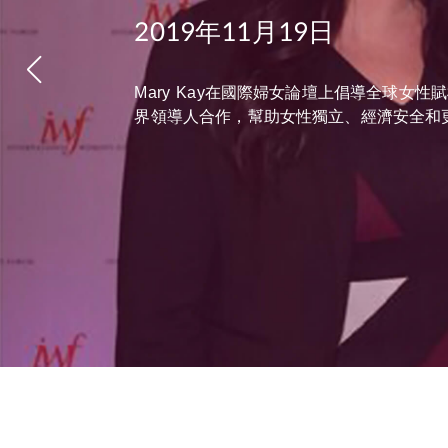
2019年11月19日
Mary Kay在國際婦女論壇上倡導全球
界領導人合作，幫助女性獨立、經濟安全和