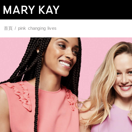
首頁
/ pink changing lives