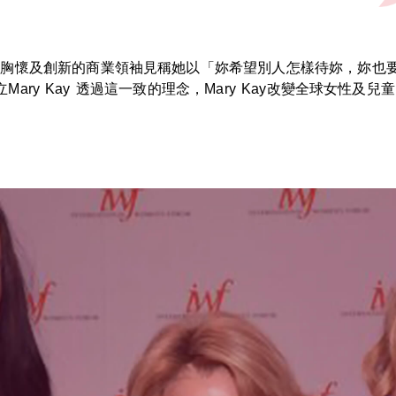
以擁有寬大胸懷及創新的商業領袖見稱她以「妳希望別人怎樣待妳，妳
Mary Kay 透過這一致的理念，Mary Kay改變全球女性及兒