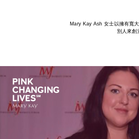
Mary Kay Ash 女士
別人來創立