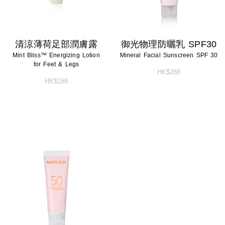
清涼薄荷足部潤膚露
御光物理防曬乳 SPF30
Mint Bliss™ Energizing Lotion
Mineral Facial Sunscreen SPF 30
for Feet & Legs
HK$288
HK$188