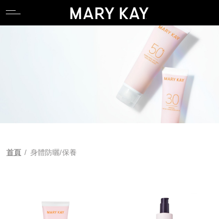
關於玫琳凱
親水專區
產品系列
全能肌礎系列
卸妝
唇部系列
香氛系列
食物補充品
產品目錄
關於玫琳凱
親水專區
產品系列
全能肌礎系列
卸妝
唇部系列
香氛系列
食物補充品
產品目錄
關於Mary Kay Ash
逆齡專區
科研 Lab 系列
產品功能
潔顏
臉部系列
關於Mary Kay Ash
逆齡專區
科研 Lab 系列
產品功能
潔顏
臉部系列
Pink Changing Lives
控油專區
時光精靈Repair系列
化妝水
眼部系列
Pink Changing Lives
控油專區
時光精靈Repair系列
化妝水
眼部系列
Pink Doing Green
舒壓專區
幻時5X / 幻時佳系列
乳液/乳霜
彩妝工具
Pink Doing Green
舒壓專區
幻時5X / 幻時佳系列
乳液/乳霜
彩妝工具
科研創新
懶人專區
時光精靈/ 時光精靈3D系列
面膜
智能粉底配色工具
科研創新
懶人專區
時光精靈/ 時光精靈3D系列
面膜
智能粉底配色工具
首頁
/
身體防曬/保養
植物肌密系列
精華液/油
植物肌密系列
精華液/油
肌膚檢測
肌膚檢測
補充性保養系列
身體防曬/保養
補充性保養系列
身體防曬/保養
亮采系列
眼唇保養
亮采系列
眼唇保養