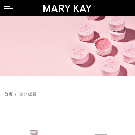
關於玫琳凱
親水專區
產品系列
全能肌礎系列
卸妝
唇部系列
香氛系列
食物補充品
產品目錄
關於玫琳凱
親水專區
產品系列
全能肌礎系列
卸妝
唇部系列
香氛系列
食物補充品
產品目錄
關於Mary Kay Ash
逆齡專區
科研 Lab 系列
產品功能
潔顏
臉部系列
關於Mary Kay Ash
逆齡專區
科研 Lab 系列
產品功能
潔顏
臉部系列
Pink Changing Lives
控油專區
時光精靈Repair系列
化妝水
眼部系列
Pink Changing Lives
控油專區
時光精靈Repair系列
化妝水
眼部系列
Pink Doing Green
舒壓專區
幻時5X / 幻時佳系列
乳液/乳霜
彩妝工具
Pink Doing Green
舒壓專區
幻時5X / 幻時佳系列
乳液/乳霜
彩妝工具
科研創新
懶人專區
時光精靈/ 時光精靈3D系列
面膜
智能粉底配色工具
科研創新
懶人專區
時光精靈/ 時光精靈3D系列
面膜
智能粉底配色工具
首頁
/
眼唇保養
植物肌密系列
精華液/油
植物肌密系列
精華液/油
肌膚檢測
肌膚檢測
補充性保養系列
身體防曬/保養
補充性保養系列
身體防曬/保養
亮采系列
眼唇保養
亮采系列
眼唇保養