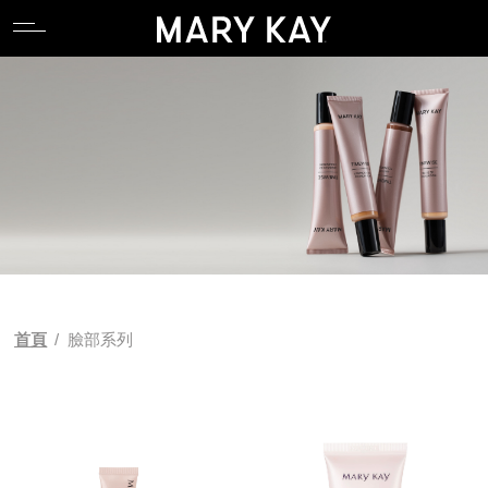
關於玫琳凱
親水專區
產品系列
全能肌礎系列
卸妝
唇部系列
香氛系列
食物補充品
產品目錄
關於玫琳凱
親水專區
產品系列
全能肌礎系列
卸妝
唇部系列
香氛系列
食物補充品
產品目錄
關於Mary Kay Ash
逆齡專區
科研 Lab 系列
產品功能
潔顏
臉部系列
關於Mary Kay Ash
逆齡專區
科研 Lab 系列
產品功能
潔顏
臉部系列
Pink Changing Lives
控油專區
時光精靈Repair系列
化妝水
眼部系列
Pink Changing Lives
控油專區
時光精靈Repair系列
化妝水
眼部系列
Pink Doing Green
舒壓專區
幻時5X / 幻時佳系列
乳液/乳霜
彩妝工具
Pink Doing Green
舒壓專區
幻時5X / 幻時佳系列
乳液/乳霜
彩妝工具
科研創新
懶人專區
時光精靈/ 時光精靈3D系列
面膜
智能粉底配色工具
科研創新
懶人專區
時光精靈/ 時光精靈3D系列
面膜
智能粉底配色工具
首頁
/
臉部系列
植物肌密系列
精華液/油
植物肌密系列
精華液/油
肌膚檢測
肌膚檢測
補充性保養系列
身體防曬/保養
補充性保養系列
身體防曬/保養
亮采系列
眼唇保養
亮采系列
眼唇保養