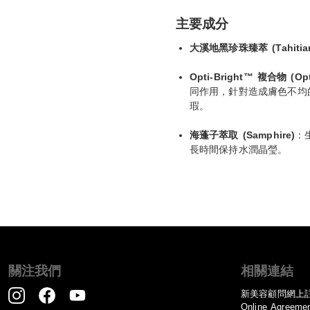
主要成分
大溪地黑珍珠臻萃 (Tahitian 
Opti-Bright™ 複合物 (Opt
同作用，針對造成膚色不均
瑕。
海蓬子萃取 (Samphire)
：
長時間保持水潤晶瑩。
關注我們
相關連結
新美容顧問網上
Online Agreeme