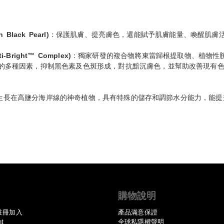
Black Pearl)
：保護肌膚、提亮膚色，還能賦予肌膚能量、喚醒肌膚
i-Bright™ Complex)
：獨家研發的複合物將東當歸根提取物、植物性
的多種因素，抑制黑色素及色斑形成，對抗黯沉膚色，並幫助改善現有
生長在高鹽分海岸線的神奇植物，具有特殊的儲存和調節水分能力，能提
購物說明
註冊加入
產品滿意保證
nt
全球私隱權聲明