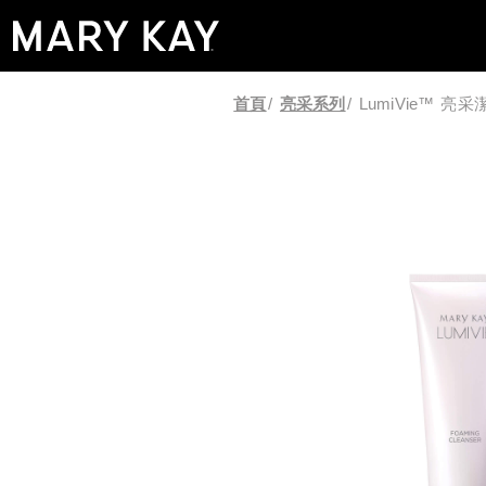
首頁
/
亮采系列
/
LumiVie™ 亮