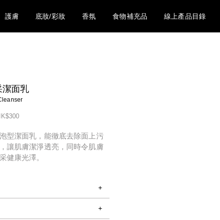
護膚
底妝/彩妝
香氛
食物補充品
線上產品目錄
亮采潔面乳
leanser
K$300
泡型潔面乳，能徹底去除面上污
，讓肌膚潔淨透亮，同時令肌膚
采健康光澤。