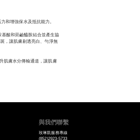
活力和增強保水及抵抗能力。
胺基酸和菸鹼醯胺結合並產生協
色斑，讓肌膚剔透亮白、勻淨無
升肌膚水分傳輸通道，讓肌膚
與我們聯繫
玫琳凱服務專線
(852)2923-5733