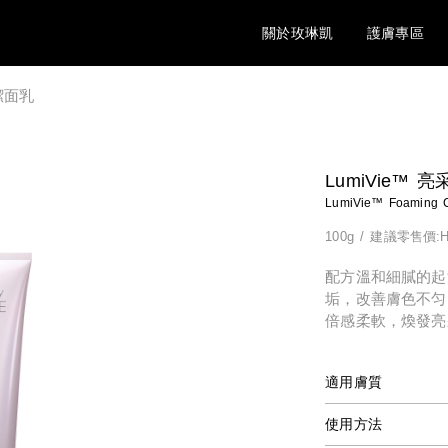
關於玫琳凱
護膚專區
采潔面乳
LumiVie™ 
LumiVie™ Foaming C
100g
/
建議零售價:H
配方溫和細膩的起
垢，改善膚色不匀
倍感柔軟，煥發亮
適用膚質
使用方法