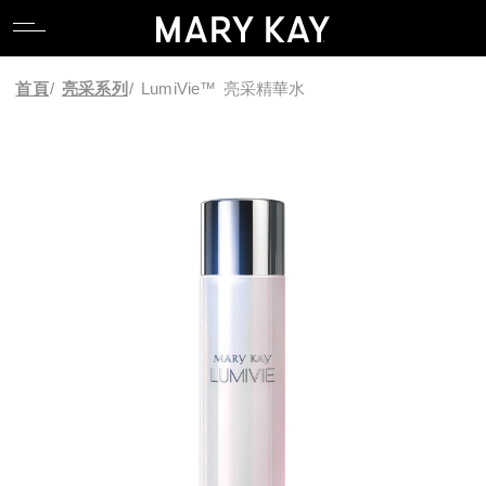
關於玫琳凱
親水專區
產品系列
全能肌礎系列
卸妝
唇部系列
香氛系列
食物補充品
產品目錄
關於玫琳凱
親水專區
產品系列
全能肌礎系列
卸妝
唇部系列
香氛系列
食物補充品
產品目錄
首頁
/
亮采系列
/
LumiVie™ 亮采精華水
關於Mary Kay Ash
逆齡專區
科研 Lab 系列
產品功能
潔顏
臉部系列
關於Mary Kay Ash
逆齡專區
科研 Lab 系列
產品功能
潔顏
臉部系列
Pink Changing Lives
控油專區
時光精靈Repair系列
化妝水
眼部系列
Pink Changing Lives
控油專區
時光精靈Repair系列
化妝水
眼部系列
Pink Doing Green
舒壓專區
幻時5X / 幻時佳系列
乳液/乳霜
彩妝工具
Pink Doing Green
舒壓專區
幻時5X / 幻時佳系列
乳液/乳霜
彩妝工具
科研創新
懶人專區
時光精靈/ 時光精靈3D系列
面膜
智能粉底配色工具
科研創新
懶人專區
時光精靈/ 時光精靈3D系列
面膜
智能粉底配色工具
植物肌密系列
精華液/油
植物肌密系列
精華液/油
肌膚檢測
肌膚檢測
補充性保養系列
身體防曬/保養
補充性保養系列
身體防曬/保養
亮采系列
眼唇保養
亮采系列
眼唇保養