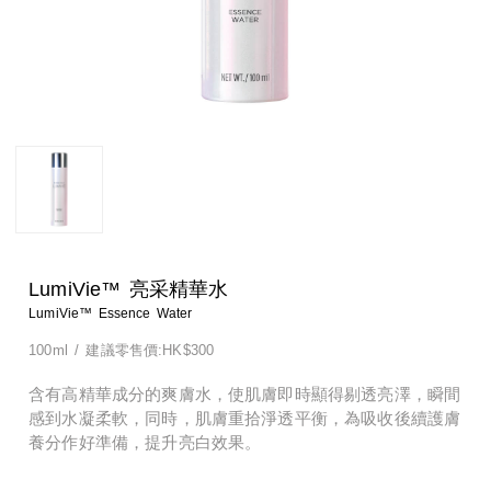
淨顏系列
特殊護理
淨顏系列
特殊護理
男士系列
男士系列
防曬系列
防曬系列
美體系列
美體系列
LumiVie™ 亮采精華水
LumiVie™ Essence Water
100ml
/
建議零售價:HK$300
含有高精華成分的爽膚水，使肌膚即時顯得剔透亮澤，瞬間
感到水凝柔軟，同時，肌膚重拾淨透平衡，為吸收後續護膚
養分作好準備，提升亮白效果。