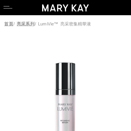
關於玫琳凱
親水專區
產品系列
全能肌礎系列
卸妝
唇部系列
香氛系列
食物補充品
產品目錄
關於玫琳凱
親水專區
產品系列
全能肌礎系列
卸妝
唇部系列
香氛系列
食物補充品
產品目錄
首頁
/
亮采系列
/
LumiVie™ 亮采密集精華液
關於Mary Kay Ash
逆齡專區
科研 Lab 系列
產品功能
潔顏
臉部系列
關於Mary Kay Ash
逆齡專區
科研 Lab 系列
產品功能
潔顏
臉部系列
Pink Changing Lives
控油專區
時光精靈Repair系列
化妝水
眼部系列
Pink Changing Lives
控油專區
時光精靈Repair系列
化妝水
眼部系列
Pink Doing Green
舒壓專區
幻時5X / 幻時佳系列
乳液/乳霜
彩妝工具
Pink Doing Green
舒壓專區
幻時5X / 幻時佳系列
乳液/乳霜
彩妝工具
科研創新
懶人專區
時光精靈/ 時光精靈3D系列
面膜
智能粉底配色工具
科研創新
懶人專區
時光精靈/ 時光精靈3D系列
面膜
智能粉底配色工具
植物肌密系列
精華液/油
植物肌密系列
精華液/油
肌膚檢測
肌膚檢測
補充性保養系列
身體防曬/保養
補充性保養系列
身體防曬/保養
亮采系列
眼唇保養
亮采系列
眼唇保養