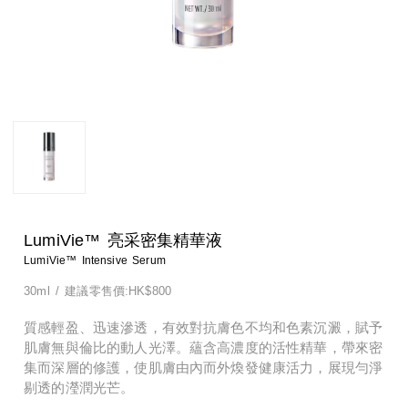
淨顏系列
特殊護理
淨顏系列
特殊護理
男士系列
男士系列
防曬系列
防曬系列
美體系列
美體系列
LumiVie™ 亮采密集精華液
LumiVie™ Intensive Serum
30ml
/
建議零售價:HK$800
質感輕盈、迅速滲透，有效對抗膚色不均和色素沉澱，賦予
肌膚無與倫比的動人光澤。蘊含高濃度的活性精華，帶來密
集而深層的修護，使肌膚由內而外煥發健康活力，展現勻淨
剔透的瀅潤光芒。