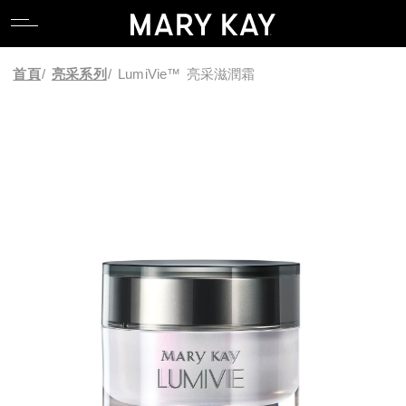
關於玫琳凱
親水專區
產品系列
全能肌礎系列
卸妝
唇部系列
香氛系列
食物補充品
產品目錄
關於玫琳凱
親水專區
產品系列
全能肌礎系列
卸妝
唇部系列
香氛系列
食物補充品
產品目錄
首頁
/
亮采系列
/
LumiVie™ 亮采滋潤霜
關於Mary Kay Ash
逆齡專區
科研 Lab 系列
產品功能
潔顏
臉部系列
關於Mary Kay Ash
逆齡專區
科研 Lab 系列
產品功能
潔顏
臉部系列
Pink Changing Lives
控油專區
時光精靈Repair系列
化妝水
眼部系列
Pink Changing Lives
控油專區
時光精靈Repair系列
化妝水
眼部系列
Pink Doing Green
舒壓專區
幻時5X / 幻時佳系列
乳液/乳霜
彩妝工具
Pink Doing Green
舒壓專區
幻時5X / 幻時佳系列
乳液/乳霜
彩妝工具
科研創新
懶人專區
時光精靈/ 時光精靈3D系列
面膜
智能粉底配色工具
科研創新
懶人專區
時光精靈/ 時光精靈3D系列
面膜
智能粉底配色工具
植物肌密系列
精華液/油
植物肌密系列
精華液/油
肌膚檢測
肌膚檢測
補充性保養系列
身體防曬/保養
補充性保養系列
身體防曬/保養
亮采系列
眼唇保養
亮采系列
眼唇保養