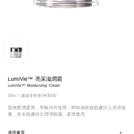
淨顏系列
特殊護理
淨顏系列
特殊護理
男士系列
男士系列
防曬系列
防曬系列
美體系列
美體系列
LumiVie™ 亮采滋潤霜
LumiVie™ Moisturizing Cream
30ml
/
建議零售價:HK$500
質感豐潤柔滑，早晚均可使用，即時為乾燥肌膚注入充沛滋
養，並令肌膚持久潤澤飽滿、柔滑透亮
適用膚質