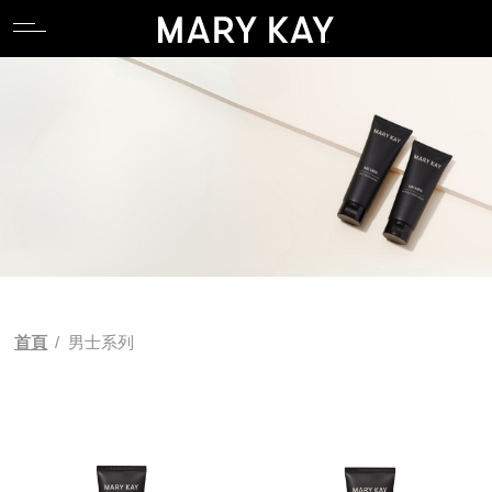
關於玫琳凱
親水專區
產品系列
全能肌礎系列
卸妝
唇部系列
香氛系列
食物補充品
產品目錄
關於玫琳凱
親水專區
產品系列
全能肌礎系列
卸妝
唇部系列
香氛系列
食物補充品
產品目錄
關於Mary Kay Ash
逆齡專區
科研 Lab 系列
產品功能
潔顏
臉部系列
關於Mary Kay Ash
逆齡專區
科研 Lab 系列
產品功能
潔顏
臉部系列
Pink Changing Lives
控油專區
時光精靈Repair系列
化妝水
眼部系列
Pink Changing Lives
控油專區
時光精靈Repair系列
化妝水
眼部系列
Pink Doing Green
舒壓專區
幻時5X / 幻時佳系列
乳液/乳霜
彩妝工具
Pink Doing Green
舒壓專區
幻時5X / 幻時佳系列
乳液/乳霜
彩妝工具
科研創新
懶人專區
時光精靈/ 時光精靈3D系列
面膜
智能粉底配色工具
科研創新
懶人專區
時光精靈/ 時光精靈3D系列
面膜
智能粉底配色工具
首頁
/
男士系列
植物肌密系列
精華液/油
植物肌密系列
精華液/油
肌膚檢測
肌膚檢測
補充性保養系列
身體防曬/保養
補充性保養系列
身體防曬/保養
亮采系列
眼唇保養
亮采系列
眼唇保養