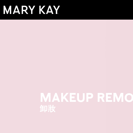
MAKEUP REM
卸妝