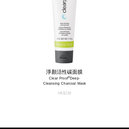
淨顏活性碳面膜
®
Clear Proof
Deep-
Cleansing Charcoal Mask
HK$238