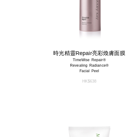
時光精靈Repair亮彩煥膚面膜
TimeWise Repair®
Revealing Radiance®
Facial Peel
HK$638