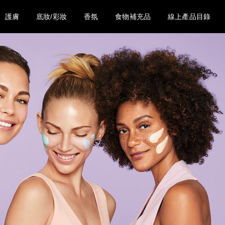
護膚
底妝/彩妝
香氛
食物補充品
線上產品目錄