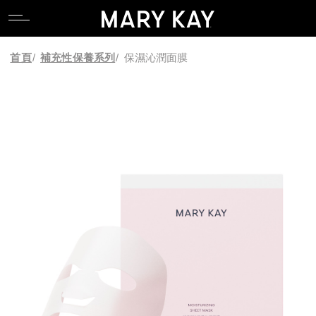
關於玫琳凱
親水專區
產品系列
全能肌礎系列
卸妝
唇部系列
香氛系列
食物補充品
產品目錄
關於玫琳凱
親水專區
產品系列
全能肌礎系列
卸妝
唇部系列
香氛系列
食物補充品
產品目錄
首頁
/
補充性保養系列
/
保濕沁潤面膜
關於Mary Kay Ash
逆齡專區
科研 Lab 系列
產品功能
潔顏
臉部系列
關於Mary Kay Ash
逆齡專區
科研 Lab 系列
產品功能
潔顏
臉部系列
Pink Changing Lives
控油專區
時光精靈Repair系列
化妝水
眼部系列
Pink Changing Lives
控油專區
時光精靈Repair系列
化妝水
眼部系列
Pink Doing Green
舒壓專區
幻時5X / 幻時佳系列
乳液/乳霜
彩妝工具
Pink Doing Green
舒壓專區
幻時5X / 幻時佳系列
乳液/乳霜
彩妝工具
科研創新
懶人專區
時光精靈/ 時光精靈3D系列
面膜
智能粉底配色工具
科研創新
懶人專區
時光精靈/ 時光精靈3D系列
面膜
智能粉底配色工具
植物肌密系列
精華液/油
植物肌密系列
精華液/油
肌膚檢測
肌膚檢測
補充性保養系列
身體防曬/保養
補充性保養系列
身體防曬/保養
亮采系列
眼唇保養
亮采系列
眼唇保養