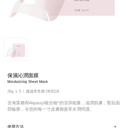
淨顏系列
特殊護理
淨顏系列
特殊護理
男士系列
男士系列
防曬系列
防曬系列
美體系列
美體系列
保濕沁潤面膜
Moisturizing Sheet Mask
26g x 5
/
建議零售價:HK$118
含海藻糖和Aquaxyl複合物*的澎湃能量，滋潤肌膚，緊貼面
部輪廓，令您的每一寸皮膚都盡享水潤呵護。
使用方法