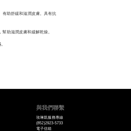
。有助舒緩和滋潤皮膚。具有抗
，幫助滋潤皮膚和緩解乾燥。
滿。
與我們聯繫
玫琳凱服務專線
(852)2923-5733
電子信箱