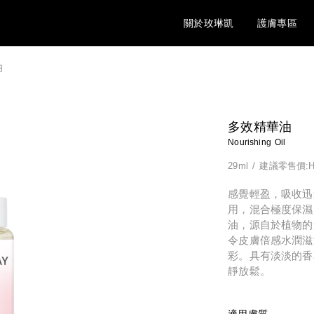
關於玫琳凱
護膚專區
油
多效精華油
Nourishing Oil
29ml
/
建議零售價:H
感覺輕盈，吸收迅
用，混合極度保濕
油，源自於植物的
令皮膚倍感水潤滋
彩。具有淡淡的香
靜放鬆。