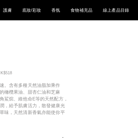
護膚
底妝/彩妝
香氛
食物補充品
線上產品目錄
K$518
速。含有多種天然油脂加乘作
的橄欖果油、甜杏仁油和芝麻
角鯊烷、維他命E等的天然配方，
潤，給予肌膚活力，散發健康光
草味，天然清新香氣亦能使你平