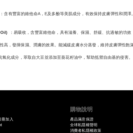
：含有豐富的維他命A，E及多酚等美肌成分，有效保持皮膚彈性和潤澤
il)
：易吸收，含豐富維他命，具有滋養、保濕、舒緩、抗過敏的功效
性高，發揮保濕、潤膚的效果。能減緩皮膚水分蒸發，維持皮膚彈性飽
抗氧化成分，萃取自大豆並添加至葵花籽油中，幫助抵禦自由基的侵害。
購物說明
註冊加入
產品滿意保證
nt
全球私隱權聲明
消費者私隱權政策