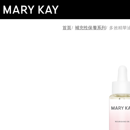
首頁
/
補充性保養系列
/
多效精華