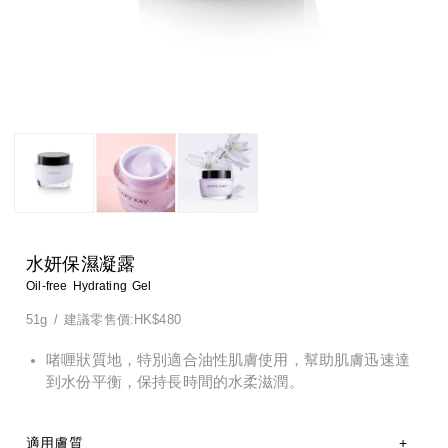
淨顏系列
特殊護理
淨顏系列
特殊護理
男士系列
男士系列
防曬系列
防曬系列
美體系列
美體系列
水妍保濕凝露
Oil-free Hydrating Gel
51g
/
建議零售價:HK$480
啫喱狀質地，特別適合油性肌膚使用，幫助肌膚迅速達
到水份平衡，保持長時間的水柔滋潤。
適用膚質