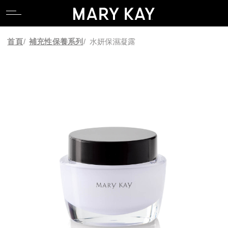
關於玫琳凱
親水專區
產品系列
全能肌礎系列
卸妝
唇部系列
香氛系列
食物補充品
產品目錄
關於玫琳凱
親水專區
產品系列
全能肌礎系列
卸妝
唇部系列
香氛系列
食物補充品
產品目錄
首頁
/
補充性保養系列
/
水妍保濕凝露
關於Mary Kay Ash
逆齡專區
科研 Lab 系列
產品功能
潔顏
臉部系列
關於Mary Kay Ash
逆齡專區
科研 Lab 系列
產品功能
潔顏
臉部系列
Pink Changing Lives
控油專區
時光精靈Repair系列
化妝水
眼部系列
Pink Changing Lives
控油專區
時光精靈Repair系列
化妝水
眼部系列
Pink Doing Green
舒壓專區
幻時5X / 幻時佳系列
乳液/乳霜
彩妝工具
Pink Doing Green
舒壓專區
幻時5X / 幻時佳系列
乳液/乳霜
彩妝工具
科研創新
懶人專區
時光精靈/ 時光精靈3D系列
面膜
智能粉底配色工具
科研創新
懶人專區
時光精靈/ 時光精靈3D系列
面膜
智能粉底配色工具
植物肌密系列
精華液/油
植物肌密系列
精華液/油
肌膚檢測
肌膚檢測
補充性保養系列
身體防曬/保養
補充性保養系列
身體防曬/保養
亮采系列
眼唇保養
亮采系列
眼唇保養