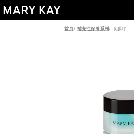
首頁
/
補充性保養系列
/
眼膜膠