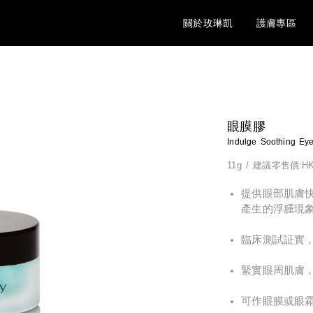
關於玫琳凱
護膚專區
眼膜膠
Indulge Soothing Ey
11g
/
建議零售價:HK
提供眼部肌膚
產生的浮腫現
臨床測試証實，
緊實眼周肌膚
可作眼膜或眼