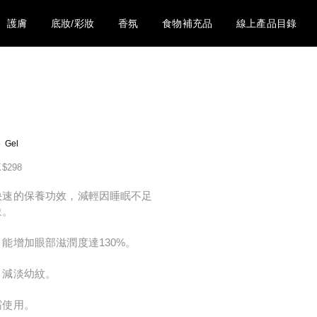
護膚
底妝/彩妝
香氛
食物補充品
線上產品目錄
e Gel
$298
快速的保養功效，減輕因睡眠不足
象。
能增加眼部滋潤度達130%。
，減淡幼紋。
霜使用。