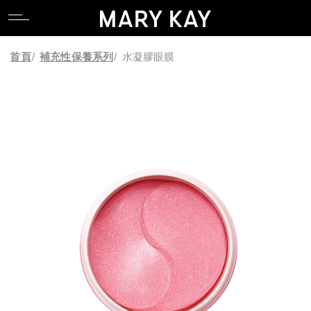
關於玫琳凱
親水專區
產品系列
全能肌礎系列
卸妝
唇部系列
香氛系列
食物補充品
產品目錄
關於玫琳凱
親水專區
產品系列
全能肌礎系列
卸妝
唇部系列
香氛系列
食物補充品
產品目錄
首頁
/
補充性保養系列
/
水凝膠眼膜
關於Mary Kay Ash
逆齡專區
科研 Lab 系列
產品功能
潔顏
臉部系列
關於Mary Kay Ash
逆齡專區
科研 Lab 系列
產品功能
潔顏
臉部系列
Pink Changing Lives
控油專區
時光精靈Repair系列
化妝水
眼部系列
Pink Changing Lives
控油專區
時光精靈Repair系列
化妝水
眼部系列
Pink Doing Green
舒壓專區
幻時5X / 幻時佳系列
乳液/乳霜
彩妝工具
Pink Doing Green
舒壓專區
幻時5X / 幻時佳系列
乳液/乳霜
彩妝工具
科研創新
懶人專區
時光精靈/ 時光精靈3D系列
面膜
智能粉底配色工具
科研創新
懶人專區
時光精靈/ 時光精靈3D系列
面膜
智能粉底配色工具
植物肌密系列
精華液/油
植物肌密系列
精華液/油
肌膚檢測
肌膚檢測
補充性保養系列
身體防曬/保養
補充性保養系列
身體防曬/保養
亮采系列
眼唇保養
亮采系列
眼唇保養