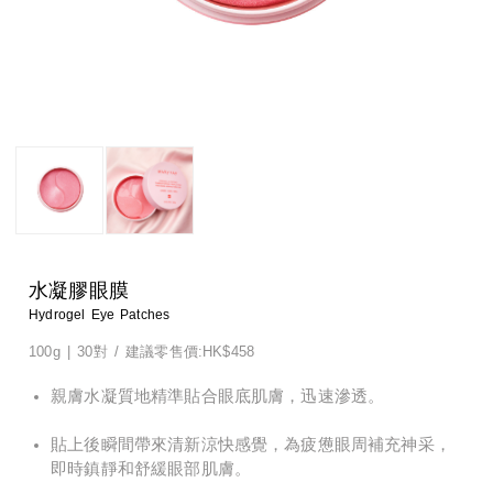
淨顏系列
特殊護理
淨顏系列
特殊護理
男士系列
男士系列
防曬系列
防曬系列
美體系列
美體系列
水凝膠眼膜
Hydrogel Eye Patches
100g | 30對
/
建議零售價:HK$458
親膚水凝質地精準貼合眼底肌膚，迅速滲透。
貼上後瞬間帶來清新涼快感覺，為疲憊眼周補充神采，
即時鎮靜和舒緩眼部肌膚。