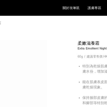
關於玫琳凱
護膚專區
霜
柔嫩滋養霜
Extra Emollient Nigh
60g
/
建議零售價:HK
特別為乾燥肌
膚水份，增加
能在肌膚表皮
膚乾燥現象。
保持臉部皮膚
和腳部等特別