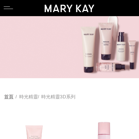
關於玫琳凱
親水專區
產品系列
全能肌礎系列
卸妝
唇部系列
香氛系列
食物補充品
產品目錄
關於玫琳凱
親水專區
產品系列
全能肌礎系列
卸妝
唇部系列
香氛系列
食物補充品
產品目錄
關於Mary Kay Ash
逆齡專區
科研 Lab 系列
產品功能
潔顏
臉部系列
關於Mary Kay Ash
逆齡專區
科研 Lab 系列
產品功能
潔顏
臉部系列
Pink Changing Lives
控油專區
時光精靈Repair系列
化妝水
眼部系列
Pink Changing Lives
控油專區
時光精靈Repair系列
化妝水
眼部系列
Pink Doing Green
舒壓專區
幻時5X / 幻時佳系列
乳液/乳霜
彩妝工具
Pink Doing Green
舒壓專區
幻時5X / 幻時佳系列
乳液/乳霜
彩妝工具
科研創新
懶人專區
時光精靈/ 時光精靈3D系列
面膜
智能粉底配色工具
科研創新
懶人專區
時光精靈/ 時光精靈3D系列
面膜
智能粉底配色工具
首頁
/
時光精靈/ 時光精靈3D系列
植物肌密系列
精華液/油
植物肌密系列
精華液/油
肌膚檢測
肌膚檢測
補充性保養系列
身體防曬/保養
補充性保養系列
身體防曬/保養
亮采系列
眼唇保養
亮采系列
眼唇保養