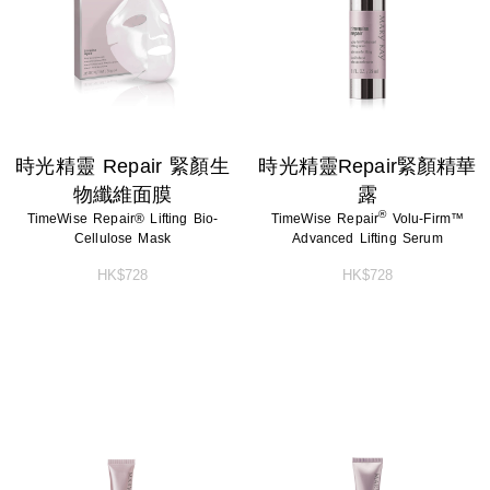
時光精靈 Repair 緊顏生
時光精靈Repair緊顏精華
物纖維面膜
露
®
TimeWise Repair® Lifting Bio-
TimeWise Repair
Volu-Firm™
Cellulose Mask
Advanced Lifting Serum
HK$728
HK$728