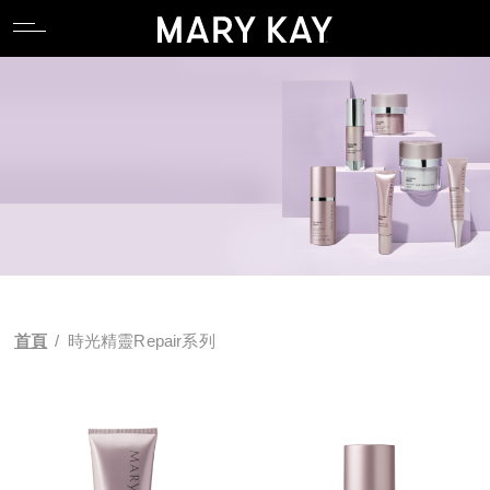
關於玫琳凱
親水專區
產品系列
全能肌礎系列
卸妝
唇部系列
香氛系列
食物補充品
產品目錄
關於玫琳凱
親水專區
產品系列
全能肌礎系列
卸妝
唇部系列
香氛系列
食物補充品
產品目錄
關於Mary Kay Ash
逆齡專區
科研 Lab 系列
產品功能
潔顏
臉部系列
關於Mary Kay Ash
逆齡專區
科研 Lab 系列
產品功能
潔顏
臉部系列
Pink Changing Lives
控油專區
時光精靈Repair系列
化妝水
眼部系列
Pink Changing Lives
控油專區
時光精靈Repair系列
化妝水
眼部系列
Pink Doing Green
舒壓專區
幻時5X / 幻時佳系列
乳液/乳霜
彩妝工具
Pink Doing Green
舒壓專區
幻時5X / 幻時佳系列
乳液/乳霜
彩妝工具
科研創新
懶人專區
時光精靈/ 時光精靈3D系列
面膜
智能粉底配色工具
科研創新
懶人專區
時光精靈/ 時光精靈3D系列
面膜
智能粉底配色工具
首頁
/
時光精靈Repair系列
植物肌密系列
精華液/油
植物肌密系列
精華液/油
肌膚檢測
肌膚檢測
補充性保養系列
身體防曬/保養
補充性保養系列
身體防曬/保養
亮采系列
眼唇保養
亮采系列
眼唇保養