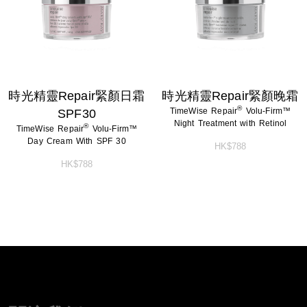
時光精靈Repair緊顏日霜
時光精靈Repair緊顏晚霜
®
TimeWise Repair
Volu-Firm™
SPF30
Night Treatment with Retinol
®
TimeWise Repair
Volu-Firm™
Day Cream With SPF 30
HK$788
HK$788