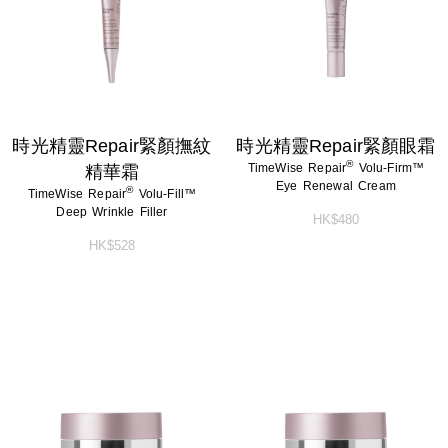
時光精靈Repair緊顏撫紋
時光精靈Repair緊顏眼霜
®
TimeWise Repair
Volu-Firm™
精華霜
Eye Renewal Cream
®
TimeWise Repair
Volu-Fill™
Deep Wrinkle Filler
HK$480
HK$528